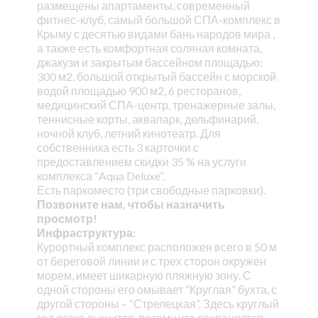
размещены апартаменты, современный
фитнес-клуб, самый большой СПА-комплекс в
Крыму с десятью видами бань народов мира ,
а также есть комфортная соляная комната,
джакузи и закрытым бассейном площадью:
300 м2, большой открытый бассейн с морской
водой площадью 900 м2, 6 ресторанов,
медицинский СПА-центр, тренажерные залы,
теннисные корты, аквапарк, дельфинарий,
ночной клуб, летний кинотеатр. Для
собственника есть 3 карточки с
предоставлением скидки 35 % на услуги
комплекса “Aqua Deluxe”.
Есть паркоместо (три свободные парковки).
Позвоните нам, чтобы назначить
просмотр!
Инфраструктура:
Курортный комплекс расположен всего в 50 м
от береговой линии и с трех сторон окружен
морем, имеет шикарную пляжную зону. С
одной стороны его омывает “Круглая” бухта, с
другой стороны – “Стрелецкая”. Здесь круглый
год легко дышится, потому что сохраняется