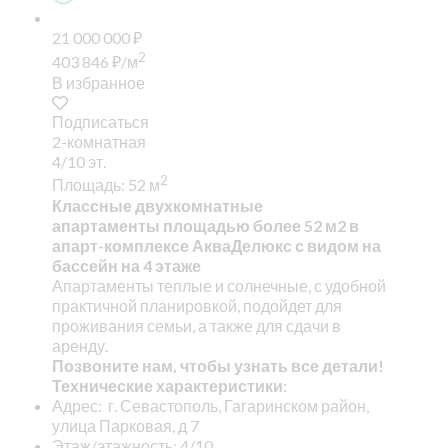
21 000 000
₽
2
403 846
₽
/м
В избранное
Подписаться
2-комнатная
4/10 эт.
2
Площадь: 52 м
Классные двухкомнатные
апартаменты площадью более 52 м2 в
апарт-комплексе АкваДелюкс с видом на
бассейн на 4 этаже
Апартаменты теплые и солнечные, с удобной
практичной планировкой, подойдет для
проживания семьи, а также для сдачи в
аренду.
Позвоните нам, чтобы узнать все детали!
Технические характеристики:
Адрес: г. Севастополь, Гагаринском район,
улица Парковая, д 7
Этаж/этажность: 4/10