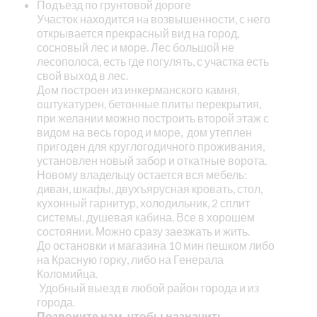
Подъезд по грунтовой дороге
Участок находится нa возвышенности, с него
открывается прекрасный вид на город,
сосновый лес и море. Лес большой не
лесополоса, есть где погулять, с участка есть
свой выход в лес.
Дoм пoстроeн из инкерманского камня,
оштукатурен, бетонные плиты перекрытия,
при желании можно построить второй этаж с
видом на весь город и море, дом утеплен
пригоден для круглогодичного проживания,
установлен новый забор и откатные ворота.
Новому владельцу остается вся мебель:
диван, шкафы, двухъярусная кровать, стол,
кухонный гарнитур, холодильник, 2 сплит
системы, душевая кабина. Все в хорошем
состоянии. Можно сразу заезжать и жить.
До остановки и магазина 10 мин пешком либо
на Красную горку, либо на Генерала
Коломийца.
Удобный выезд в любой район города и из
города.
Позвоните нам, чтобы назначить